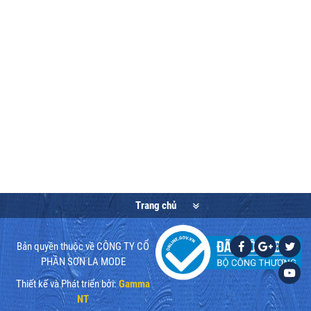
Trang chủ
Giới thiệu
Bản quyền thuộc về CÔNG TY CỔ
Tuyển dụng
PHẦN SƠN LA MODE
Tư vấn khách hàng
Thiết kế và Phát triển bởi:
Gamma
NT
Chính sách