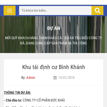
DỰ ÁN
MỜI QUÝ KHÁCH HÀNG THAM KHẢO CÁC DỰ ÁN TIÊU BIỂU CÔNG TY
ĐÃ, ĐANG CUNG CẤP SẢN PHẨM VÀ THI CÔNG
Khu tái định cư Bình Khánh
By:
Admin
13/01/2018
THÔNG TIN DỰ ÁN:
- Chủ đầu tư:
CÔNG TY CỔ PHẦN ĐỨC KHẢI