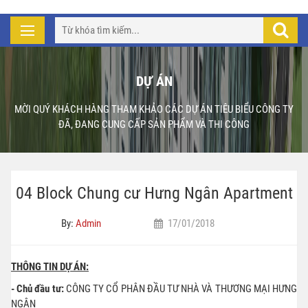
DỰ ÁN
MỜI QUÝ KHÁCH HÀNG THAM KHẢO CÁC DỰ ÁN TIÊU BIỂU CÔNG TY
ĐÃ, ĐANG CUNG CẤP SẢN PHẨM VÀ THI CÔNG
04 Block Chung cư Hưng Ngân Apartment
By:
Admin
17/01/2018
THÔNG TIN DỰ ÁN:
- Chủ đầu tư:
CÔNG TY CỔ PHÂN ĐẦU TƯ NHÀ VÀ THƯƠNG MẠI HƯNG
NGÂN