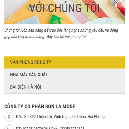
VỚI CHÚNG TÔI
Chúng tôi luôn sẵn sàng để trao đổi, lắng nghe những yêu cầu và đóng
góp của Quý khách hàng. Hãy liên hệ với chúng tôi!
VĂN PHÒNG CÔNG TY
NHÀ MÁY SẢN XUẤT
ĐẠI DIỆN HÀ NỘI
CÔNG TY CỔ PHẦN SƠN LA MODE
Đ/c: Số 392 Thiên Lôi, Vĩnh Niệm, Lê Chân, Hải Phòng
ĐT: (0225)3870626 * Fax: (0225)3272126