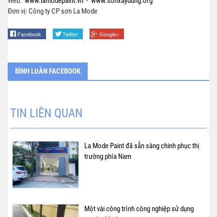
Web:
www.lamodepaint.vn
-
www.sonxaydung.org
Đơn vị: Công ty CP sơn La Mode
Facebook
Twitter
Google+
BÌNH LUÂN FACEBOOK
TIN LIÊN QUAN
La Mode Paint đã sẵn sàng chinh phục thị
trường phía Nam
Một vài công trình công nghiệp sử dụng